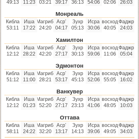
49:13
11:23
03:21
39:17
36:13
54:06
02:06
26:03
Монреаль
Кибла
Иша
Магриб
'Аср
Зухр
Исра
восход
Фаджр
53:11
17:22
24:20
04:17
05:13
30:06
40:05
24:03
Хамилтон
Кибла
Иша
Магриб
'Аср
Зухр
Исра
восход
Фаджр
12:12
28:22
42:20
27:17
30:13
59:06
11:06
05:04
Эдмонтон
Кибла
Иша
Магриб
'Аср
Зухр
Исра
восход
Фаджр
51:12
11:00
28:21
53:17
45:13
52:06
55:05
16:02
Ванкувер
Кибла
Иша
Магриб
'Аср
Зухр
Исра
восход
Фаджр
12:12
01:23
52:20
27:17
23:13
41:06
48:05
10:03
Оттава
Кибла
Иша
Магриб
'Аср
Зухр
Исра
восход
Фаджр
58:11
24:22
32:20
13:17
14:13
39:06
49:05
34:03