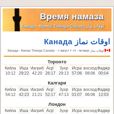
Время намаза
اوقات نماز Канада - Namaz Timings Canada
اوقات نماز Канада
اوقات نماز Канада - Namaz Timings Canada -- ۶ август ۲۰۲۶ - четверг
Торонто
Кибла
Иша
Магриб
'Аср
Зухр
Исра
восход
Фаджр
10:12
29:22
42:20
26:17
29:13
57:06
08:06
00:04
Калгари
Кибла
Иша
Магриб
'Аср
Зухр
Исра
восход
Фаджр
54:12
42:23
21:21
52:17
47:13
01:07
06:06
12:03
Лондон
Кибла
Иша
Магриб
'Аср
Зухр
Исра
восход
Фаджр