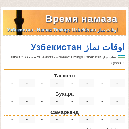
Время намаза
اوقات نماز Узбекистан - Namaz Timings Uzbekistan
اوقات نماز Узбекистан
اوقات نماز Узбекистан - Namaz Timings Uzbekistan -- ٨ август ۲۰۲۶ -
суббота
Ташкент
-
-
-
-
-
-
-
-
Бухара
-
-
-
-
-
-
-
-
Самарканд
-
-
-
-
-
-
-
-