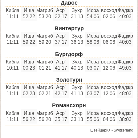
Давос
Кибла
Иша
Магриб
'Аср
Зухр
Исра
восход
Фаджр
11:11
52:22
53:20
32:17
31:13
54:06
02:06
40:03
Винтертур
Кибла
Иша
Магриб
'Аср
Зухр
Исра
восход
Фаджр
11:11
59:22
59:20
37:17
36:13
58:06
06:06
40:03
Бургдорф
Кибла
Иша
Магриб
'Аср
Зухр
Исра
восход
Фаджр
10:11
00:23
01:21
41:17
40:13
03:07
12:06
49:03
Золотурн
Кибла
Иша
Магриб
'Аср
Зухр
Исра
восход
Фаджр
11:11
02:23
02:21
42:17
41:13
03:07
12:06
48:03
Романсхорн
Кибла
Иша
Магриб
'Аср
Зухр
Исра
восход
Фаджр
11:11
56:22
56:20
35:17
33:13
55:06
04:06
38:03
Швейцария - Switzerland