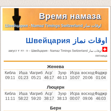
Время намаза
اوقات نماز Швейцария - Namaz Timings Switzerland
اوقات نماز Швейцария
اوقات نماز Швейцария - Namaz Timings Switzerland -- ٧ август ۲۰۲۶ -
пятница
Женева
Кибла
Иша
Магриб
'Аср
Зухр
Исра
восход
Фаджр
09:11
01:23
05:21
46:17
46:13
10:07
20:06
01:04
Люцерн
Кибла
Иша
Магриб
'Аср
Зухр
Исра
восход
Фаджр
11:11
58:22
59:20
38:17
38:13
00:07
09:06
46:03
Берн