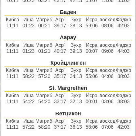
10:11
00:23
03:21
43:17
42:13
05:07
15:06
53:03
Баден
Кибла
Иша
Магриб
'Аср
Зухр
Исра
восход
Фаджр
11:11
01:23
00:21
39:17
38:13
59:06
08:06
42:03
Аарау
Кибла
Иша
Магриб
'Аср
Зухр
Исра
восход
Фаджр
11:11
01:23
01:21
40:17
39:13
00:07
09:06
44:03
Кройцлинген
Кибла
Иша
Магриб
'Аср
Зухр
Исра
восход
Фаджр
11:11
58:22
57:20
35:17
34:13
55:06
04:06
38:03
St. Margrethen
Кибла
Иша
Магриб
'Аср
Зухр
Исра
восход
Фаджр
11:11
54:22
54:20
33:17
32:13
00:01
03:06
38:03
Ветцикон
Кибла
Иша
Магриб
'Аср
Зухр
Исра
восход
Фаджр
11:11
57:22
58:20
37:17
36:13
58:06
07:06
42:03