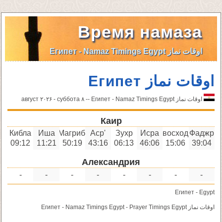
Время намаза
اوقات نماز Египет - Namaz Timings Egypt
اوقات نماز Египет
اوقات نماز Египет - Namaz Timings Egypt -- ٨ август ۲۰۲۶ - суббота
Каир
Кибла
Иша
Магриб
'Аср
Зухр
Исра
восход
Фаджр
09:12
11:21
50:19
43:16
06:13
46:06
15:06
39:04
Александрия
-
-
-
-
-
-
-
-
Египет - Egypt
اوقات نماز Египет - Namaz Timings Egypt - Prayer Timings Egypt